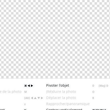
Pivoter l'objet
⌘ ◄ ►
D
[Maj] D
e de la photo
(Ré)duire la photo
M
O
Déplacer la photo
[Alt] ◄ ▲ ▼ ►
R
Rapprocher/panoramique
z
ent
Centrer verticalement