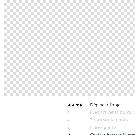
Déplacer l'objet
◄ ▲ ▼ ►
(Dés)activer la bordur
P
Zoom sur la photo
+ -
Filtres photo
x
Centrer horizontalem