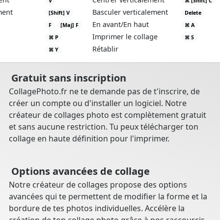
V
⌘ [Shift] C
ment
Basculer verticalement
[Shift] V
Delete
En avant/En haut
F
[Maj] F
⌘ A
Imprimer le collage
⌘ P
⌘ S
Rétablir
⌘ Y
Gratuit sans inscription
CollagePhoto.fr ne te demande pas de t'inscrire, de
créer un compte ou d'installer un logiciel. Notre
créateur de collages photo est complètement gratuit
et sans aucune restriction. Tu peux télécharger ton
collage en haute définition pour l'imprimer.
Options avancées de collage
Notre créateur de collages propose des options
avancées qui te permettent de modifier la forme et la
bordure de tes photos individuelles. Accélère la