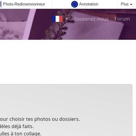
Photo-Redimensionneur
Annotation
Plus
Soutenez-nous
Forum
our choisir tes photos ou dossiers.
les déjà faits.
lles à ton collage.