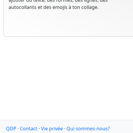
ajouter du texte, des formes, des lignes, des
autocollants et des emojis à ton collage.
QDP
·
Contact
·
Vie privée
·
Qui sommes-nous?