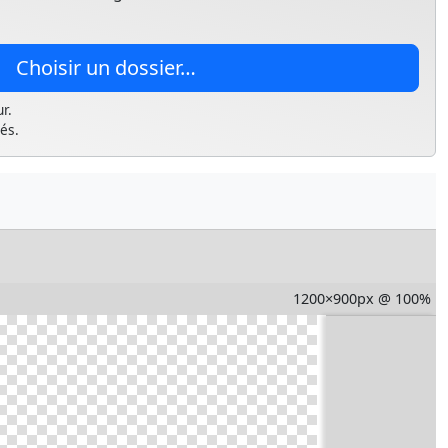
Choisir un dossier…
r.
és.
1200×900px
@
100
%